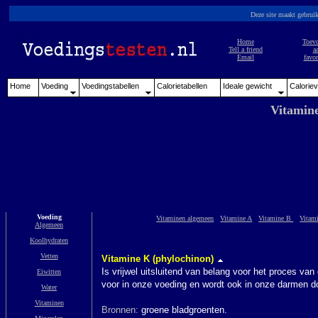
Deze site maakt gebrui
Home
Toev
Tell a friend
a
Email
favor
Home
Voeding
Voedingstabellen
Calorietabellen
Ideale gewicht
Caloriev
Vitamin
Voeding
Vitaminen algemeen
Vitamine A
Vitamine B
Vitam
Algemeen
Koolhydraten
Vetten
Vitamine K (phylochinon)
Is vrijwel uitsluitend van belang voor het proces va
Eiwitten
voor in onze voeding en wordt ook in onze darmen d
Water
Vitaminen
Bronnen:
groene bladgroenten.