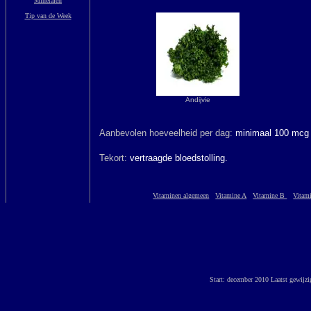
Mineralen
Tip van de Week
Andijvie
Aanbevolen hoeveelheid per dag:
minimaal 100 mcg
Tekort:
vertraagde bloedstolling.
Vitaminen algemeen
Vitamine A
Vitamine B
Vitam
Start: december 2010 Laatst gewijz